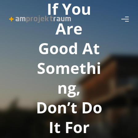
If You
Are
Good At
Somethi
ng,
Don’t Do
It For