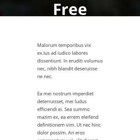
Free
10. Oktober 2014
Dominik Ostermaier
Malorum temporibus vix
ex.Ius ad iudico labores
dissentiunt. In eruditi volumus
nec, nibh blandit deseruisse
ne nec.
Ea mei nostrum imperdiet
deterruisset, mei ludus
efficiendi ei. Sea summo
mazim ex, ea errem eleifend
definitionem vim. Ut nec hinc
dolor possim. An eros