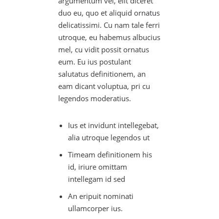
argumentum vel, elit diceret
duo eu, quo et aliquid ornatus
delicatissimi. Cu nam tale ferri
utroque, eu habemus albucius
mel, cu vidit possit ornatus
eum. Eu ius postulant
salutatus definitionem, an
eam dicant voluptua, pri cu
legendos moderatius.
Ius et invidunt intellegebat,
alia utroque legendos ut
Timeam definitionem his
id, iriure omittam
intellegam id sed
An eripuit nominati
ullamcorper ius.