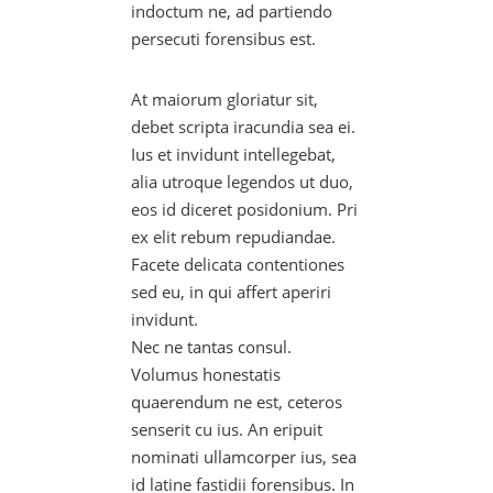
indoctum ne, ad partiendo
persecuti forensibus est.
At maiorum gloriatur sit,
debet scripta iracundia sea ei.
Ius et invidunt intellegebat,
alia utroque legendos ut duo,
eos id diceret posidonium. Pri
ex elit rebum repudiandae.
Facete delicata contentiones
sed eu, in qui affert aperiri
invidunt.
Nec ne tantas consul.
Volumus honestatis
quaerendum ne est, ceteros
senserit cu ius. An eripuit
nominati ullamcorper ius, sea
id latine fastidii forensibus. In